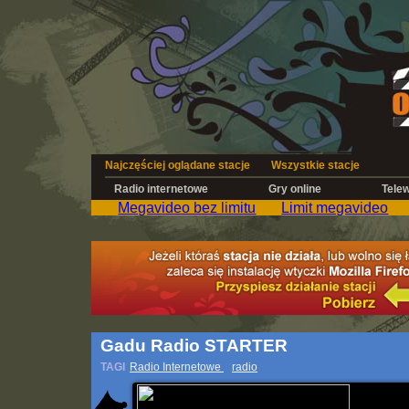
Najczęściej oglądane stacje
Wszystkie stacje
Radio internetowe
Gry online
Telew
Megavideo bez limitu
Limit megavideo
Gadu Radio STARTER
TAGI
Radio Internetowe
radio